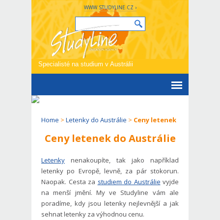
WWW.STUDYLINE.CZ ›
Specialisté na studium v Austrálii
Home
>
Letenky do Austrálie
>
Ceny letenek
Ceny letenek do Austrálie
Letenky
nenakoupíte, tak jako například
letenky po Evropě, levně, za pár stokorun.
Naopak. Cesta za
studiem do Austrálie
vyjde
na menší jmění. My ve Studyline vám ale
poradíme, kdy jsou letenky nejlevnější a jak
sehnat letenky za výhodnou cenu.