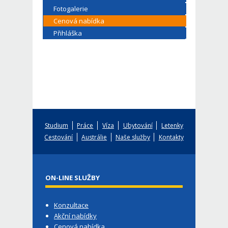
Fotogalerie
Cenová nabídka
Přihláška
Studium
Práce
Víza
Ubytování
Letenky
Cestování
Austrálie
Naše služby
Kontakty
ON-LINE SLUŽBY
Konzultace
Akční nabídky
Cenová nabídka