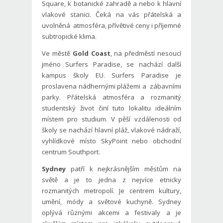
Square, k botanické zahradě a nebo k hlavní
vlakové stanici. Čeká na vás přátelská a
uvolněná atmosféra, přívětivé ceny i příjemné
subtropické klima.
Ve městě
Gold Coast
, na předměstí nesoucí
jméno Surfers Paradise, se nachází další
kampus školy EU. Surfers Paradise je
proslavena nádhernými plážemi a zábavními
parky. Přátelská atmosféra a rozmanitý
studentský život činí tuto lokalitu ideálním
místem pro studium. V pěší vzdálenosti od
školy se nachází hlavní pláž, vlakové nádraží,
vyhlídkové místo SkyPoint nebo obchodní
centrum Southport.
Sydney
patří k nejkrásnějším městům na
světě a je to jedna z nejvíce etnicky
rozmanitých metropolí. Je centrem kultury,
umění, módy a světové kuchyně. Sydney
oplývá různými akcemi a festivaly a je