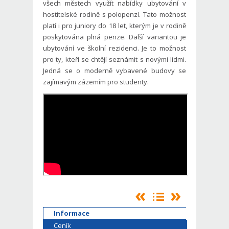
všech městech využít nabídky ubytování v
hostitelské rodině
s polopenzí. Tato možnost
platí i pro juniory do 18 let, kterým je v rodině
poskytována plná penze. Další variantou je
ubytování ve školní rezidenci. Je to možnost
pro ty, kteří se chtějí seznámit s novými lidmi.
Jedná se o moderně vybavené budovy se
zajímavým zázemím pro studenty.
Informace
Ceník