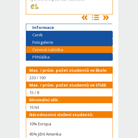
Informace
Ceník
Fotogalerie
Cenová nabídka
Přihláška
Max. / prům. počet studentů ve škole:
220 / 190
Max. / prům. počet studentů ve třídě:
15 / 8
Minimální věk:
16 let
Národnostní složení studentů:
10% Evropa
45% Jižní Amerika