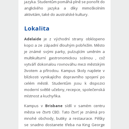
jazyka. Studentům pomáhá plně se ponořit do
anglického jazyka a díky mimoškolním
aktivitám, také do australské kultury.
Lokalita
Adelaide
je z východní strany
obklopeno
kopci a ze západní dlouhým pobřežím. Město
je známé svými parky, pulzujícím uměním a
multikulturní gastronomickou scénou , což
vytváří dokonalou rovnováhu mezi městským
životem a přírodou. Kampus školy najdete v
blízkosti vynikajícího dopravního spojení po
celém městě. Studentům jsou k dispozici
moderní světlé učebny, recepce, společenská
místnost a kuchyňka.
Kampus v
Brisbane
sídlí v samém centru
města ve čtvrti CBD. Tato čtvrť je známá pro
mnohé obchody, butiky a restaurace. Pěšky
se snadno dostanete třeba na King George