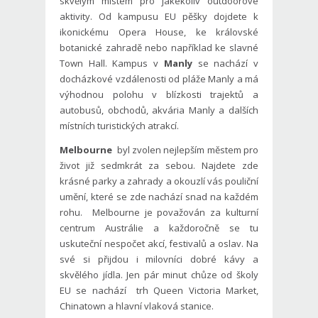
skvělým místem pro jakékoliv outdoorové
aktivity. Od kampusu EU pěšky dojdete k
ikonickému Opera House, ke královské
botanické zahradě nebo například ke slavné
Town Hall. Kampus v
Manly
se nachází v
docházkové vzdálenosti od pláže Manly a má
výhodnou polohu v blízkosti trajektů a
autobusů, obchodů, akvária Manly a dalších
místních turistických atrakcí.
Melbourne
byl zvolen nejlepším městem pro
život již sedmkrát za sebou. Najdete zde
krásné parky a zahrady a okouzlí vás pouliční
umění, které se zde nachází snad na každém
rohu. Melbourne je považován za kulturní
centrum Austrálie a každoročně se tu
uskuteční nespočet akcí, festivalů a oslav. Na
své si přijdou i milovníci dobré kávy a
skvělého jídla. Jen pár minut chůze od školy
EU se nachází trh Queen Victoria Market,
Chinatown a hlavní vlaková stanice.