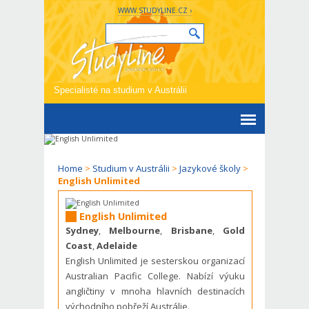
WWW.STUDYLINE.CZ ›
Specialisté na studium v Austrálii
Home
>
Studium v Austrálii
>
Jazykové školy
>
English Unlimited
English Unlimited
Sydney
,
Melbourne
,
Brisbane
,
Gold
Coast
,
Adelaide
English Unlimited je sesterskou organizací
Australian Pacific College. Nabízí výuku
angličtiny v mnoha hlavních destinacích
východního pobřeží Austrálie.